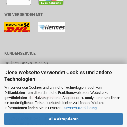
WIR VERSENDEN MIT
KUNDENSERVICE
Hotline: 036628 - 6 23 53
Diese Webseite verwendet Cookies und andere
Öffnungszeiten
:
Technologien
Montags geschlossen
Di. - Fr. 10:00 - 17:00 Uhr
Wir verwenden Cookies und ähnliche Technologien, auch von
Sa. 09:00 - 12:00 Uhr
Drittanbietern, um die ordentliche Funktionsweise der Website zu
Versand erfolgt Dienstag - Freitag.
gewährleisten, die Nutzung unseres Angebotes zu analysieren und Ihnen
ein bestmögliches Einkaufserlebnis bieten zu können. Weitere
Anschrift:
Informationen finden Sie in unserer
Datenschutzerklärung
.
Triebeser Str. 17
07937 Zeulenroda-Triebes
Alle Akzeptieren
E-Mail:
info@ballonparadies.de