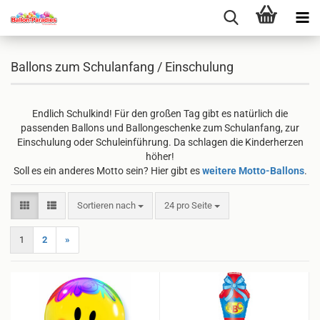
Ballons zum Schulanfang / Einschulung
Endlich Schulkind! Für den großen Tag gibt es natürlich die
passenden Ballons und Ballongeschenke zum Schulanfang, zur
Einschulung oder Schuleinführung. Da schlagen die Kinderherzen
höher!
Soll es ein anderes Motto sein? Hier gibt es
weitere Motto-Ballons
.
Sortieren nach
pro Seite
Sortieren nach
24 pro Seite
1
2
»