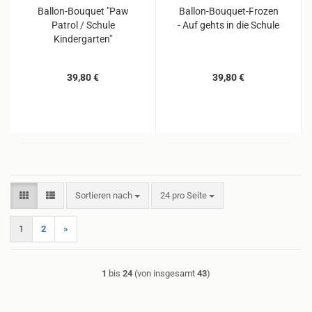
Ballon-Bouquet "Paw
Ballon-Bouquet-Frozen
Patrol / Schule
- Auf gehts in die Schule
Kindergarten"
39,80 €
39,80 €
Sortieren nach
pro Seite
Sortieren nach
24 pro Seite
1
2
»
1
bis
24
(von insgesamt
43
)