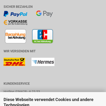
SICHER BEZAHLEN
WIR VERSENDEN MIT
KUNDENSERVICE
Hotline: 036628 - 6 23 53
Diese Webseite verwendet Cookies und andere
Öffnungszeiten
:
Technologien
Montags geschlossen