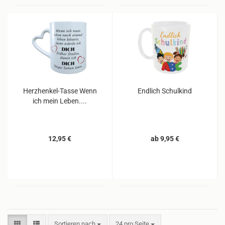
Herzhenkel-Tasse Wenn
Endlich Schulkind
ich mein Leben....
12,95 €
ab 9,95 €
Sortieren nach
pro Seite
Sortieren nach
24 pro Seite