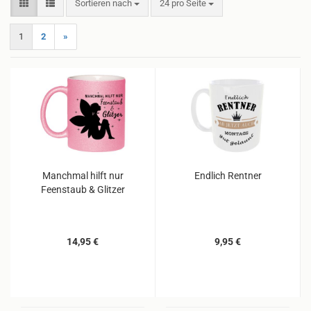
Sortieren nach
pro Seite
Sortieren nach
24 pro Seite
1
2
»
Manchmal hilft nur
Endlich Rentner
Feenstaub & Glitzer
14,95 €
9,95 €