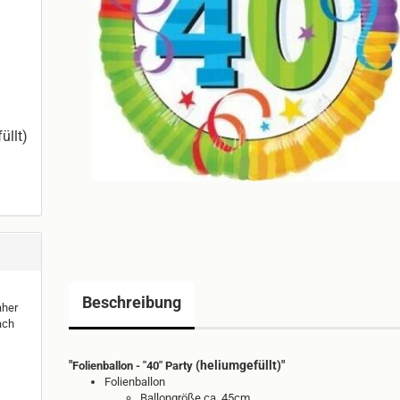
üllt)
Beschreibung
aher
ach
"
(heliumgefüllt)"
Folienballon - "40" Party
Folienballon
Ballongröße ca. 45cm