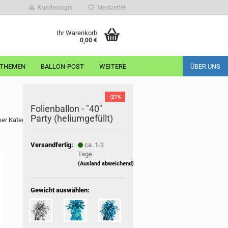
Kundenlogin
Merkzettel
Ihr Warenkorb
0,00 €
/THEMEN
BALLON-POST
WEITERE
ÜBER UNS
-21%
Folienballon - "40"
Party (heliumgefüllt)
eser Kategorie
Versandfertig:
ca. 1-3
Tage
(Ausland abweichend)
Gewicht auswählen: