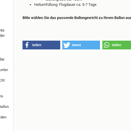
Heliumfüllung: Flugdauer ca. 5-7 Tage
Bitte wählen Sie das passende Ballongewicht zu Ihrem Ballon au
mte
der
teilen
tweet
teilen
ar.
unter
cht
ns
Ballon
 den