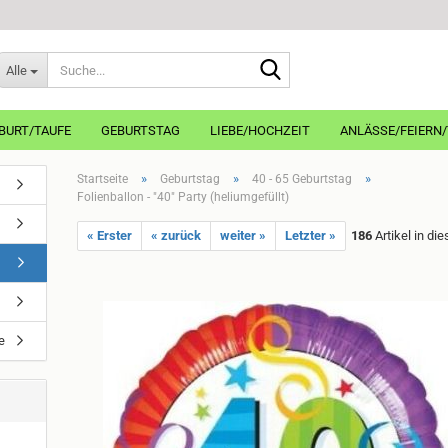
Suche...
Alle
BURT/TAUFE
GEBURTSTAG
LIEBE/HOCHZEIT
ANLÄSSE/FEIERN
»
»
»
Startseite
Geburtstag
40 - 65 Geburtstag
Folienballon - "40" Party (heliumgefüllt)
« Erster
« zurück
weiter »
Letzter »
186
Artikel in di
e